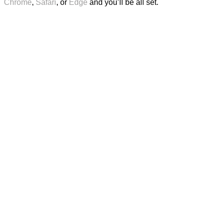
Chrome
,
Safari
, or
Edge
and you’ll be all set.