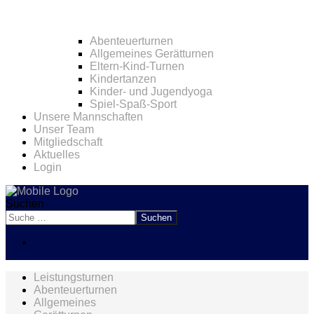
Abenteuerturnen
Allgemeines Gerätturnen
Eltern-Kind-Turnen
Kindertanzen
Kinder- und Jugendyoga
Spiel-Spaß-Sport
Unsere Mannschaften
Unser Team
Mitgliedschaft
Aktuelles
Login
Suchen
Suchen
Leistungsturnen
Abenteuerturnen
Allgemeines