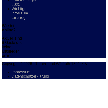
Trainingslager
2025
Wichtige
Infos zum
Einstieg!
Wer ist
online?
Aktuell sind
8 Gäste und
keine
Mitglieder
online
Copyright © 2026 - Turnerbund Wülfrath 1891 e. V.
Impressum
Datenschutzerklärung