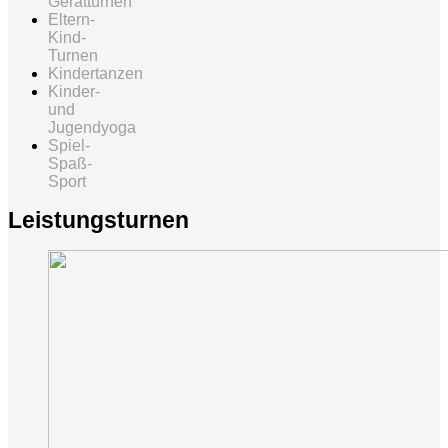
Gerätturnen
Eltern-
Kind-
Turnen
Kindertanzen
Kinder-
und
Jugendyoga
Spiel-
Spaß-
Sport
Leistungsturnen