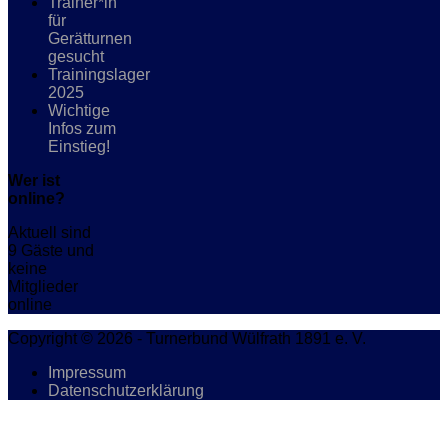
Trainer*in
für
Gerätturnen
gesucht
Trainingslager
2025
Wichtige
Infos zum
Einstieg!
Wer ist
online?
Aktuell sind
9 Gäste und
keine
Mitglieder
online
Copyright © 2026 - Turnerbund Wülfrath 1891 e. V.
Impressum
Datenschutzerklärung