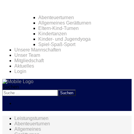
Abenteuerturnen
Allgemeines Gerätturnen
Eltern-Kind-Turnen
Kindertanzen
Kinder- und Jugendyoga
Spiel-Spaß-Sport
Unsere Mannschaften
Unser Team
Mitgliedschaft
Aktuelles
Login
Suchen
Suchen
Leistungsturnen
Abenteuerturnen
Allgemeines