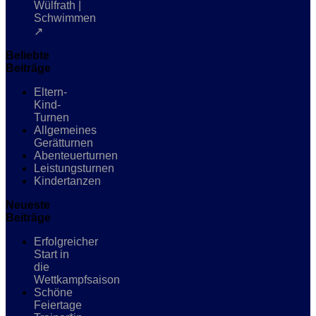
Wülfrath |
Schwimmen
↗
Beliebte
Beiträge
Eltern-
Kind-
Turnen
Allgemeines
Gerätturnen
Abenteuerturnen
Leistungsturnen
Kindertanzen
Neueste
Beiträge
Erfolgreicher
Start in
die
Wettkampfsaison
Schöne
Feiertage