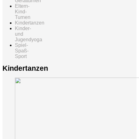
Gerätturnen
Eltern-
Kind-
Turnen
Kindertanzen
Kinder-
und
Jugendyoga
Spiel-
Spaß-
Sport
Kindertanzen