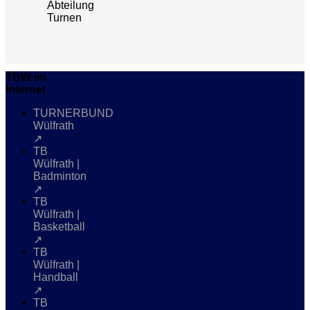
Abteilung
Turnen
TBW im
Internet
TURNERBUND
Wülfrath
↗
TB
Wülfrath |
Badminton
↗
TB
Wülfrath |
Basketball
↗
TB
Wülfrath |
Handball
↗
TB