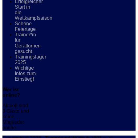
Erfolgreicher
Start in
die
Wettkampfsaison
Schöne
Feiertage
Trainer*in
für
Gerätturnen
gesucht
Trainingslager
2025
Wichtige
Infos zum
Einstieg!
Wer ist
online?
Aktuell sind
3 Gäste und
keine
Mitglieder
online