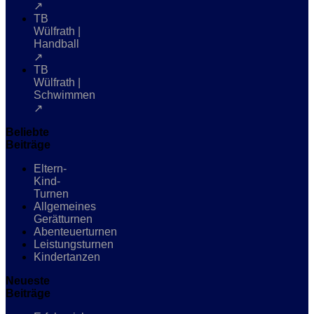
↗
TB
Wülfrath |
Handball
↗
TB
Wülfrath |
Schwimmen
↗
Beliebte
Beiträge
Eltern-
Kind-
Turnen
Allgemeines
Gerätturnen
Abenteuerturnen
Leistungsturnen
Kindertanzen
Neueste
Beiträge