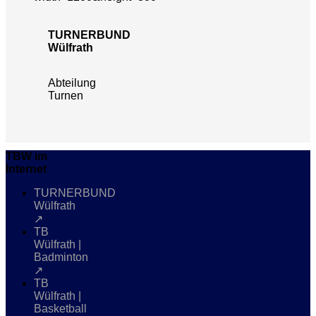
TURNERBUND
Wülfrath
Abteilung
Turnen
TBW im
Internet
TURNERBUND
Wülfrath
↗
TB
Wülfrath |
Badminton
↗
TB
Wülfrath |
Basketball