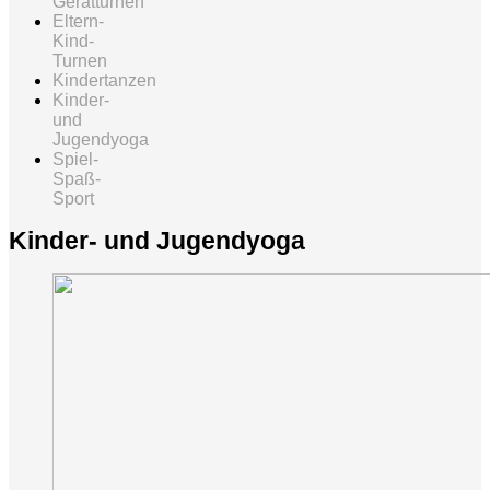
Gerätturnen
Eltern-
Kind-
Turnen
Kindertanzen
Kinder-
und
Jugendyoga
Spiel-
Spaß-
Sport
Kinder- und Jugendyoga