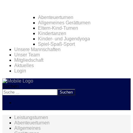
Abenteuerturnen
Allgemeines Gerätturnen
Eltern-Kind-Turnen
Kindertanzen
Kinder- und Jugendyoga
Spiel-Spaß-Sport
Unsere Mannschaften
Unser Team
Mitgliedschaft
Aktuelles
Login
Suchen
Suchen
Leistungsturnen
Abenteuerturnen
Allgemeines