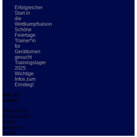
Erfolgreicher
Start in
die
Wettkampfsaison
Schöne
Feiertage
Trainer*in
für
Gerätturnen
gesucht
Trainingslager
2025
Wichtige
Infos zum
Einstieg!
Wer ist
online?
Aktuell sind
6 Gäste und
keine
Mitglieder
online