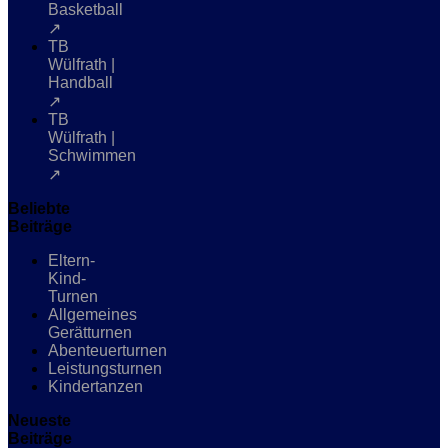
Basketball
↗
TB
Wülfrath |
Handball
↗
TB
Wülfrath |
Schwimmen
↗
Beliebte
Beiträge
Eltern-
Kind-
Turnen
Allgemeines
Gerätturnen
Abenteuerturnen
Leistungsturnen
Kindertanzen
Neueste
Beiträge