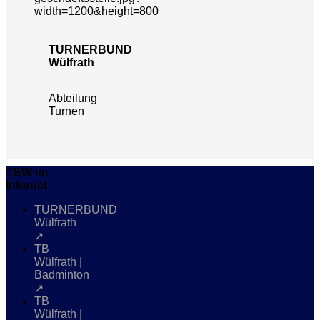
TURNERBUND
Wülfrath
Abteilung
Turnen
TBW im
Internet
TURNERBUND
Wülfrath
↗
TB
Wülfrath |
Badminton
↗
TB
Wülfrath |