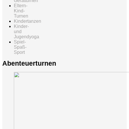
Gerätturnen
Eltern-
Kind-
Turnen
Kindertanzen
Kinder-
und
Jugendyoga
Spiel-
Spaß-
Sport
Abenteuerturnen