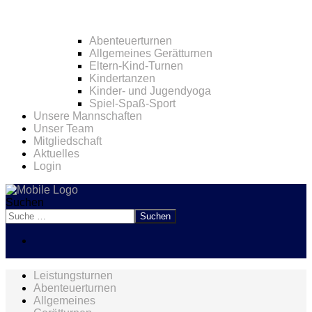
Abenteuerturnen
Allgemeines Gerätturnen
Eltern-Kind-Turnen
Kindertanzen
Kinder- und Jugendyoga
Spiel-Spaß-Sport
Unsere Mannschaften
Unser Team
Mitgliedschaft
Aktuelles
Login
Suchen
Suchen
Leistungsturnen
Abenteuerturnen
Allgemeines