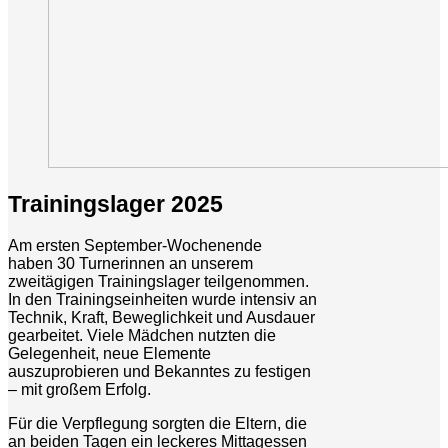
Trainingslager 2025
Am ersten September-Wochenende
haben 30 Turnerinnen an unserem
zweitägigen Trainingslager teilgenommen.
In den Trainingseinheiten wurde intensiv an
Technik, Kraft, Beweglichkeit und Ausdauer
gearbeitet. Viele Mädchen nutzten die
Gelegenheit, neue Elemente
auszuprobieren und Bekanntes zu festigen
– mit großem Erfolg.
Für die Verpflegung sorgten die Eltern, die
an beiden Tagen ein leckeres Mittagessen