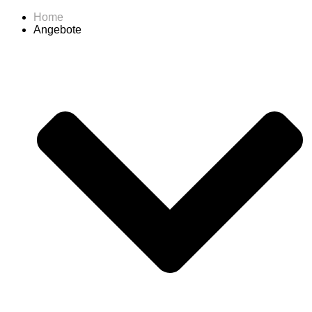
Home
Angebote