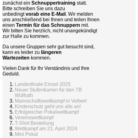
zunächst ein
Schnuppertraining
statt.
Bitte schreiben Sie uns dazu
unbedingt
vorab eine E-Mail
. Wir melden
uns anschließend bei Ihnen und teilen Ihnen
einen
Termin für das Schnuppern
mit.
Wir bitten Sie herzlich, nicht unangekündigt
zur Halle zu kommen.
Da unsere Gruppen sehr gut besucht sind,
kann es leider zu
längeren
Wartezeiten
kommen.
Vielen Dank für Ihr Verständnis und Ihre
Geduld.
Landesfinale Einzel 2025
Neuer Stufenbarren für den TB
Wülfrath
Mannschaftswettkampf in Velbert
Kinderschutz geht uns alle an!
Erfolgreicher Pokalwettkampf
Vereinswettkampf
T-Shirt Bestellung
Wettkampf am 21. April 2024
Mini Pokal