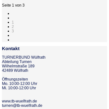
Seite 1 von 3
1
2
3
Kontakt
TURNERBUND Wülfrath
Abteilung Turnen
Wilhelmstraße 189
42489 Wülfrath
Öffnungszeiten
Mo. 10:00-12:00 Uhr
Mi. 10:00-12:00 Uhr
www.tb-wuelfrath.de
turnen@tb-wuelfrath.de