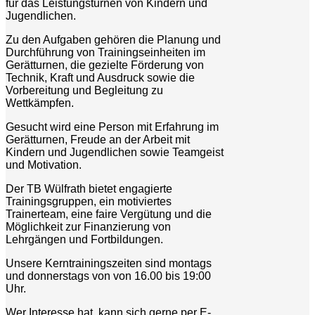
für das Leistungsturnen von Kindern und
Jugendlichen.
Zu den Aufgaben gehören die Planung und
Durchführung von Trainingseinheiten im
Gerätturnen, die gezielte Förderung von
Technik, Kraft und Ausdruck sowie die
Vorbereitung und Begleitung zu
Wettkämpfen.
Gesucht wird eine Person mit Erfahrung im
Gerätturnen, Freude an der Arbeit mit
Kindern und Jugendlichen sowie Teamgeist
und Motivation.
Der TB Wülfrath bietet engagierte
Trainingsgruppen, ein motiviertes
Trainerteam, eine faire Vergütung und die
Möglichkeit zur Finanzierung von
Lehrgängen und Fortbildungen.
Unsere Kerntrainingszeiten sind montags
und donnerstags von von 16.00 bis 19:00
Uhr.
Wer Interesse hat, kann sich gerne per E-