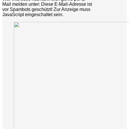
Mail melden unter:
Diese E-Mail-Adresse ist
vor Spambots geschützt! Zur Anzeige muss
JavaScript eingeschaltet sein.