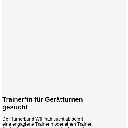
Trainer*in für Gerätturnen
gesucht
Der Turnerbund Wülfrath sucht ab sofort
eine engagierte Trainerin oder einen Trainer