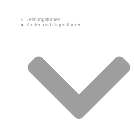
Leistungsturnen
Kinder- und Jugendturnen