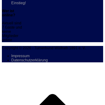
Einstieg!
Wer ist
online?
Aktuell sind
7 Gäste und
keine
Mitglieder
online
Copyright © 2026 - Turnerbund Wülfrath 1891 e. V.
Impressum
Datenschutzerklärung