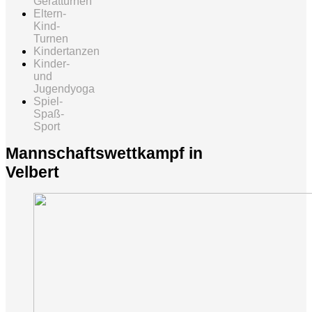
Gerätturnen
Eltern-
Kind-
Turnen
Kindertanzen
Kinder-
und
Jugendyoga
Spiel-
Spaß-
Sport
Mannschaftswettkampf in
Velbert