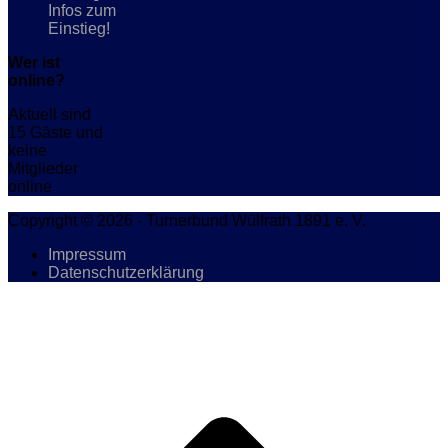
Infos zum
Einstieg!
Wer ist
online?
Aktuell sind
15 Gäste und
keine
Mitglieder
online
Copyright © 2026 - Turnerbund Wülfrath 1891 e. V.
Impressum
Datenschutzerklärung