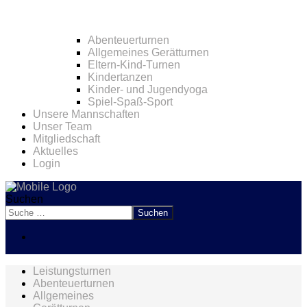
Abenteuerturnen
Allgemeines Gerätturnen
Eltern-Kind-Turnen
Kindertanzen
Kinder- und Jugendyoga
Spiel-Spaß-Sport
Unsere Mannschaften
Unser Team
Mitgliedschaft
Aktuelles
Login
Suchen
Suchen
Leistungsturnen
Abenteuerturnen
Allgemeines