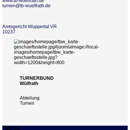
www.tb-wuelfrath.de
turnen@tb-wuelfrath.de
Amtsgericht Wuppertal VR
10237
TURNERBUND
Wülfrath
Abteilung
Turnen
TBW im