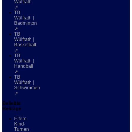
Wülfrath
↗
TB
Wülfrath |
Badminton
↗
TB
Wülfrath |
Basketball
↗
TB
Wülfrath |
Handball
↗
TB
Wülfrath |
Schwimmen
↗
Beliebte
Beiträge
Eltern-
Kind-
Turnen