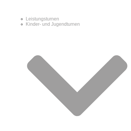
Leistungsturnen
Kinder- und Jugendturnen