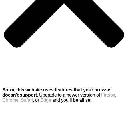
Sorry, this website uses features that your browser
doesn’t support.
Upgrade to a newer version of
Firefox
,
Chrome
,
Safari
, or
Edge
and you’ll be all set.