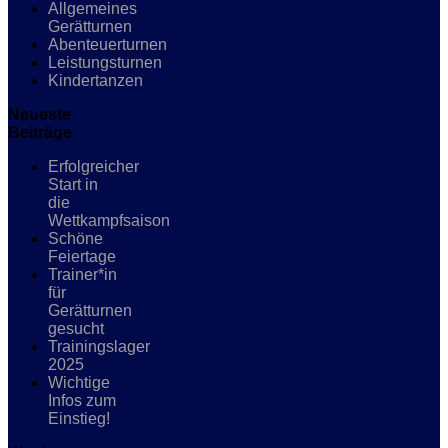
Allgemeines
Gerätturnen
Abenteuerturnen
Leistungsturnen
Kindertanzen
Neueste
Beiträge
Erfolgreicher
Start in
die
Wettkampfsaison
Schöne
Feiertage
Trainer*in
für
Gerätturnen
gesucht
Trainingslager
2025
Wichtige
Infos zum
Einstieg!