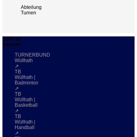
Abteilung
Turnen
TBW im
Internet
TURNERBUND
Wülfrath
↗
TB
Wülfrath |
Badminton
↗
TB
Wülfrath |
Basketball
↗
TB
Wülfrath |
Handball
↗