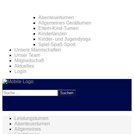
Abenteuerturnen
Allgemeines Gerätturnen
Eltern-Kind-Turnen
Kindertanzen
Kinder- und Jugendyoga
Spiel-Spaß-Sport
Unsere Mannschaften
Unser Team
Mitgliedschaft
Aktuelles
Login
Suchen
Suchen
Leistungsturnen
Abenteuerturnen
Allgemeines