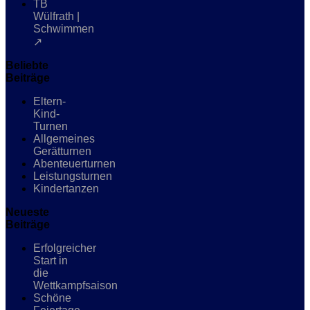
TB
Wülfrath |
Schwimmen
↗
Beliebte
Beiträge
Eltern-
Kind-
Turnen
Allgemeines
Gerätturnen
Abenteuerturnen
Leistungsturnen
Kindertanzen
Neueste
Beiträge
Erfolgreicher
Start in
die
Wettkampfsaison
Schöne