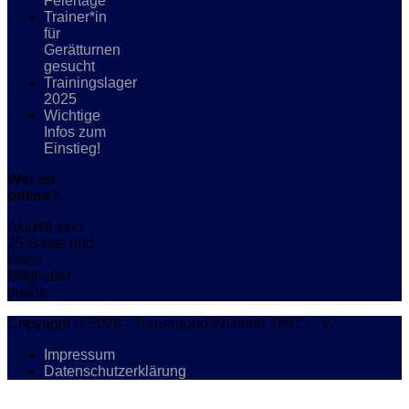
Feiertage
Trainer*in
für
Gerätturnen
gesucht
Trainingslager
2025
Wichtige
Infos zum
Einstieg!
Wer ist
online?
Aktuell sind
25 Gäste und
keine
Mitglieder
online
Copyright © 2026 - Turnerbund Wülfrath 1891 e. V.
Impressum
Datenschutzerklärung