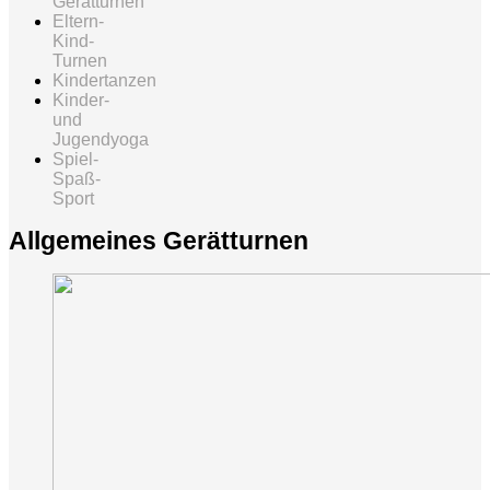
Gerätturnen
Eltern-
Kind-
Turnen
Kindertanzen
Kinder-
und
Jugendyoga
Spiel-
Spaß-
Sport
Allgemeines Gerätturnen