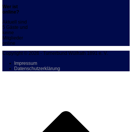
Wer ist
online?
Aktuell sind
5 Gäste und
keine
Mitglieder
online
Copyright © 2026 - Turnerbund Wülfrath 1891 e. V.
Impressum
Datenschutzerklärung