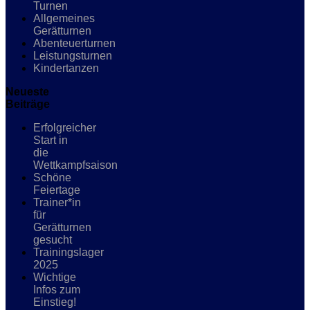
Turnen
Allgemeines
Gerätturnen
Abenteuerturnen
Leistungsturnen
Kindertanzen
Neueste
Beiträge
Erfolgreicher
Start in
die
Wettkampfsaison
Schöne
Feiertage
Trainer*in
für
Gerätturnen
gesucht
Trainingslager
2025
Wichtige
Infos zum
Einstieg!