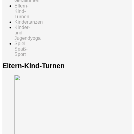
Gerätturnen
Eltern-
Kind-
Turnen
Kindertanzen
Kinder-
und
Jugendyoga
Spiel-
Spaß-
Sport
Eltern-Kind-Turnen