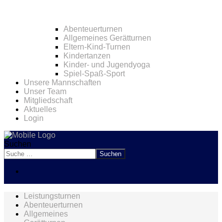
Abenteuerturnen
Allgemeines Gerätturnen
Eltern-Kind-Turnen
Kindertanzen
Kinder- und Jugendyoga
Spiel-Spaß-Sport
Unsere Mannschaften
Unser Team
Mitgliedschaft
Aktuelles
Login
Suchen
Suchen
Leistungsturnen
Abenteuerturnen
Allgemeines