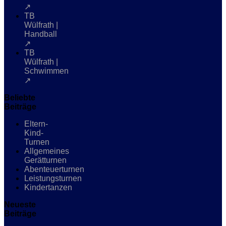
↗
TB
Wülfrath |
Handball
↗
TB
Wülfrath |
Schwimmen
↗
Beliebte
Beiträge
Eltern-
Kind-
Turnen
Allgemeines
Gerätturnen
Abenteuerturnen
Leistungsturnen
Kindertanzen
Neueste
Beiträge