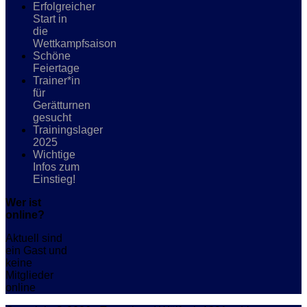
Erfolgreicher
Start in
die
Wettkampfsaison
Schöne
Feiertage
Trainer*in
für
Gerätturnen
gesucht
Trainingslager
2025
Wichtige
Infos zum
Einstieg!
Wer ist
online?
Aktuell sind
ein Gast und
keine
Mitglieder
online