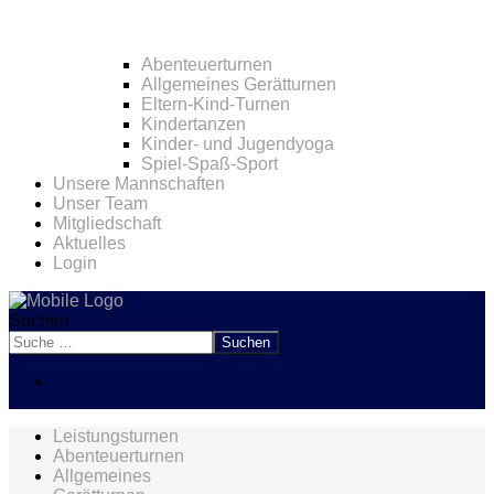
Abenteuerturnen
Allgemeines Gerätturnen
Eltern-Kind-Turnen
Kindertanzen
Kinder- und Jugendyoga
Spiel-Spaß-Sport
Unsere Mannschaften
Unser Team
Mitgliedschaft
Aktuelles
Login
Suchen
Suchen
Leistungsturnen
Abenteuerturnen
Allgemeines