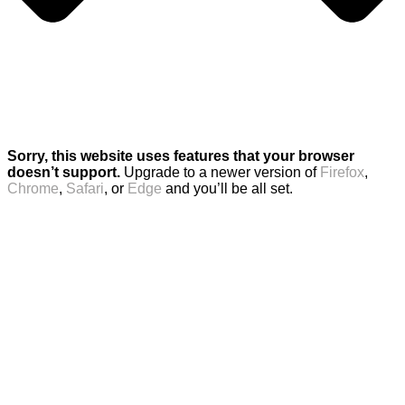
Sorry, this website uses features that your browser
doesn’t support.
Upgrade to a newer version of
Firefox
,
Chrome
,
Safari
, or
Edge
and you’ll be all set.