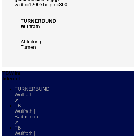
TURNERBUND
Wülfrath
Abteilung
Turnen
TBW im
Internet
TURNERBUND
Wülfrath
↗
TB
Wülfrath |
Badminton
↗
TB
Wülfrath |