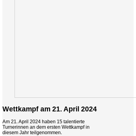
Wettkampf am 21. April 2024
Am 21. April 2024 haben 15 talentierte
Turnerinnen an dem ersten Wettkampf in
diesem Jahr teilgenommen.