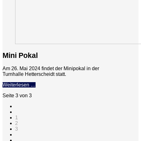
Mini Pokal
Am 26. Mai 2024 findet der Minipokal in der
Turnhalle Hetterscheidt statt.
Weiterlesen …
Seite 3 von 3
1
2
3