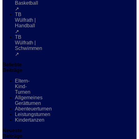
Basketball
↗
TB
Wülfrath |
Handball
↗
TB
Wülfrath |
Schwimmen
↗
Beliebte
Beiträge
Eltern-
Kind-
Turnen
Allgemeines
Gerätturnen
Abenteuerturnen
Leistungsturnen
Kindertanzen
Neueste
Beiträge