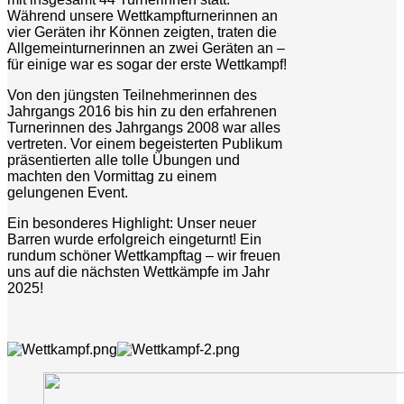
Während unsere Wettkampfturnerinnen an
vier Geräten ihr Können zeigten, traten die
Allgemeinturnerinnen an zwei Geräten an –
für einige war es sogar der erste Wettkampf!
Von den jüngsten Teilnehmerinnen des
Jahrgangs 2016 bis hin zu den erfahrenen
Turnerinnen des Jahrgangs 2008 war alles
vertreten. Vor einem begeisterten Publikum
präsentierten alle tolle Übungen und
machten den Vormittag zu einem
gelungenen Event.
Ein besonderes Highlight: Unser neuer
Barren wurde erfolgreich eingeturnt! Ein
rundum schöner Wettkampftag – wir freuen
uns auf die nächsten Wettkämpfe im Jahr
2025!