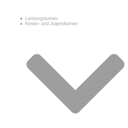
Leistungsturnen
Kinder- und Jugendturnen